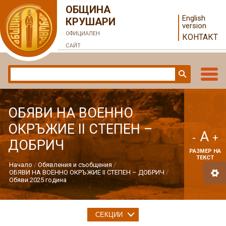
ОБЩИНА
English
КРУШАРИ
version
ОФИЦИАЛЕН
КОНТАКТ
САЙТ
ОБЯВИ НА ВОЕННО
ОКРЪЖИЕ ІІ СТЕПЕН –
A
-
+
ДОБРИЧ
РАЗМЕР НА
ТЕКСТ
Начало
Обявления и съобщения
ОБЯВИ НА ВОЕННО ОКРЪЖИЕ ІІ СТЕПЕН – ДОБРИЧ
Обяви 2025 година
СЕКЦИИ