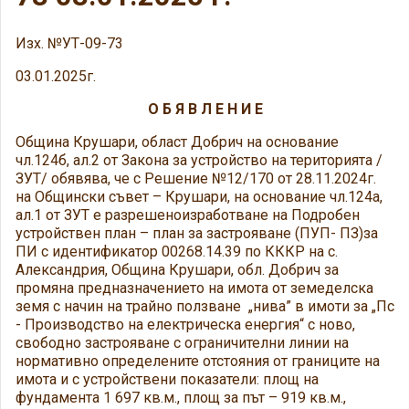
Изх. №УТ-09-73
03.01.2025г.
О Б Я В Л Е Н И Е
Община Крушари, област Добрич на основание
чл.124б, ал.2 от Закона за устройство на територията /
ЗУТ/ обявява, че с Решение №12/170 от 28.11.2024г.
на Общински съвет – Крушари, на основание чл.124а,
ал.1 от ЗУТ е разрешеноизработване на Подробен
устройствен план – план за застрояване (ПУП- ПЗ)за
ПИ с идентификатор 00268.14.39 по КККР на с.
Александрия, Община Крушари, обл. Добрич за
промяна предназначението на имота от земеделска
земя с начин на трайно ползване „нива” в имоти за „Пс
- Производство на електрическа енергия“ с ново,
свободно застрояване с ограничителни линии на
нормативно определените отстояния от границите на
имота и с устройствени показатели: площ на
фундамента 1 697 кв.м., площ за път – 919 кв.м.,