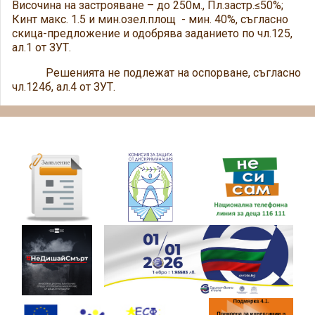
Височина на застрояване – до 250м., Пл.застр.≤50%;
Кинт макс. 1.5 и мин.озел.площ - мин. 40%, съгласно
скица-предложение и одобрява заданието по чл.125,
ал.1 от ЗУТ.
Решенията не подлежат на оспорване, съгласно
чл.124б, ал.4 от ЗУТ.