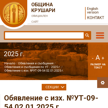
ОБЩИНА
English
КРУШАРИ
version
ОФИЦИАЛЕН
КОНТАКТ
САЙТ
2025 г.
A
-
+
Начало
Обявления и съобщения
РАЗМЕР НА
Обявления и съобщения по УТ
2025 г.
ТЕКСТ
Обявление с изх. №УТ-09-54 02.01.2025 г.
СЕКЦИИ
Обявление с изх. №УТ-09-
54 02.01.2025 г.