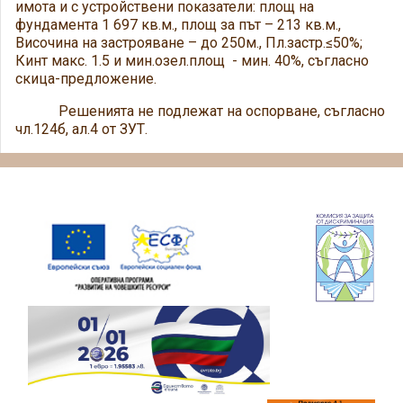
имота и с устройствени показатели: площ на
фундамента 1 697 кв.м., площ за път – 213 кв.м.,
Височина на застрояване – до 250м., Пл.застр.≤50%;
Кинт макс. 1.5 и мин.озел.площ - мин. 40%, съгласно
скица-предложение.
Решенията не подлежат на оспорване, съгласно
чл.124б, ал.4 от ЗУТ.