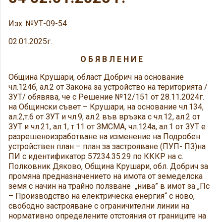
Изх. №УТ-09-54
02.01.2025г.
О Б Я В Л Е Н И Е
Община Крушари, област Добрич на основание
чл.124б, ал.2 от Закона за устройство на територията /
ЗУТ/ обявява, че с Решение №12/151 от 28.11.2024г.
на Общински съвет – Крушари, на основание чл.134,
ал.2,т.6 от ЗУТ и чл.9, ал.2 във връзка с чл.12, ал.2 от
ЗУТ и чл.21, ал.1, т.11 от ЗМСМА, чл.124а, ал.1 от ЗУТ е
разрешеноизработване на изменение на Подробен
устройствен план – план за застрояване (ПУП- ПЗ)на
ПИ с идентификатор 57234.35.29 по КККР на с.
Полковник Дяково, Община Крушари, обл. Добрич за
промяна предназначението на имота от земеделска
земя с начин на трайно ползване „нива” в имот за „Пс
– Производство на електрическа енергия“ с ново,
свободно застрояване с ограничителни линии на
нормативно определените отстояния от границите на