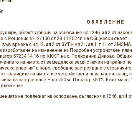
-09-46
г.
О Б Я В Л Е Н И Е
ушари, област Добрич на основание чл.124б, ал.2 от Закона
че с Решение №12/150 от 28.11.2024г. на Общински съвет – К
.2 във връзка с чл.12, ал.2 от ЗУТ и чл.21, ал.1, т.11 от ЗМСМА,
изработване на изменение на Подробен устройствен план 
атор 57234.14.16 по КККР на с. Полковник Дяково, Общин
чението на имота от земеделска земя с начин на трайно п
ическа енергия“ с ново, свободно застрояване с ограничи
 от границите на имота и с устройствени показатели: площ н
сочина на застрояване – до 250м., Пл.застр.≤50%; Кинт макс.
едложение.
а не подлежат на оспорване, съгласно чл.124б, ал.4 от