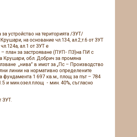
 за устройство на територията /ЗУТ/
рушари, на основание чл.134, ал.2,т.6 от ЗУТ
 чл.124а, ал.1 от ЗУТ е
– план за застрояване (ПУП- ПЗ)на ПИ с
а Крушари, обл. Добрич за промяна
олзване „нива” в имот за „Пс – Производство
телни линии на нормативно определените
а фундамента 1 697 кв.м., площ за път – 784
 1.5 и мин.озел.площ - мин. 40%, съгласно
 ЗУТ.