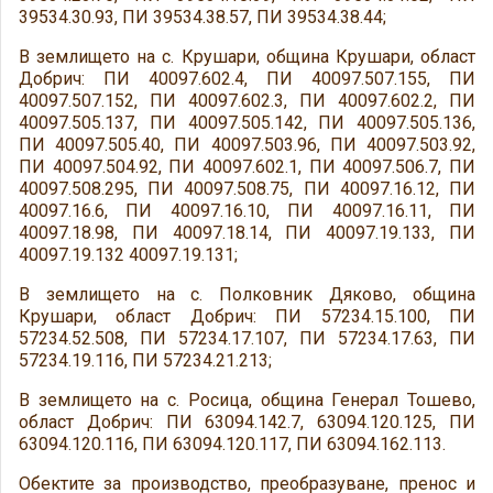
39534.30.93, ПИ 39534.38.57, ПИ 39534.38.44;
В землището на с. Крушари, община Крушари, област
Добрич: ПИ 40097.602.4, ПИ 40097.507.155, ПИ
40097.507.152, ПИ 40097.602.3, ПИ 40097.602.2, ПИ
40097.505.137, ПИ 40097.505.142, ПИ 40097.505.136,
ПИ 40097.505.40, ПИ 40097.503.96, ПИ 40097.503.92,
ПИ 40097.504.92, ПИ 40097.602.1, ПИ 40097.506.7, ПИ
40097.508.295, ПИ 40097.508.75, ПИ 40097.16.12, ПИ
40097.16.6, ПИ 40097.16.10, ПИ 40097.16.11, ПИ
40097.18.98, ПИ 40097.18.14, ПИ 40097.19.133, ПИ
40097.19.132 40097.19.131;
В землището на с. Полковник Дяково, община
Крушари, област Добрич: ПИ 57234.15.100, ПИ
57234.52.508, ПИ 57234.17.107, ПИ 57234.17.63, ПИ
57234.19.116, ПИ 57234.21.213;
В землището на с. Росица, община Генерал Тошево,
област Добрич: ПИ 63094.142.7, 63094.120.125, ПИ
63094.120.116, ПИ 63094.120.117, ПИ 63094.162.113.
Обектите за производство, преобразуване, пренос и