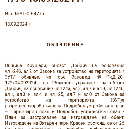
Изх. №УТ-09-4775
13.09.2024 г.
О Б Я В Л Е Н И Е
Община Крушари, област Добрич на основание
чл.124б, ал.2 от Закона за устройство на територията /
ЗУТ/ обявява, че със Заповед №РкД-20-
122/04.092024г. на Областен управител на област
Добрич, на основание чл.124а, ал.3, ал.7 и ал.9, чл.124б,
ал.1, ал.3 и ал.4 и чл.125, ал.7 и ал.8 от Закона за
устройство на територията (ЗУТ)е
разрешеноизработване на Подробен устройствен план
– Парцеларен план и Подробен устройствен план -
План за застрояване за изграждане на обект:
Изграждане на Вятърен парк Красен, състоящ се от 26
вятърни генератора и линейна инфраструктура