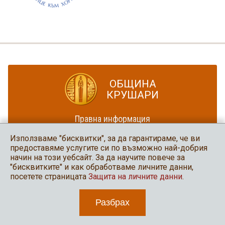
ОБЩИНА
КРУШАРИ
Правна информация
Политика за достъпност
Използваме "бисквитки", за да гарантираме, че ви
Карта на сайта
предоставяме услугите си по възможно най-добрия
начин на този уебсайт. За да научите повече за
Община Крушари
"бисквитките" и как обработваме личните данни,
в социалните мрежи
посетете страницата
Защита на личните данни
.
Разбрах
2026 Община Крушари
Уеб дизайн и програмиране: Нео медия