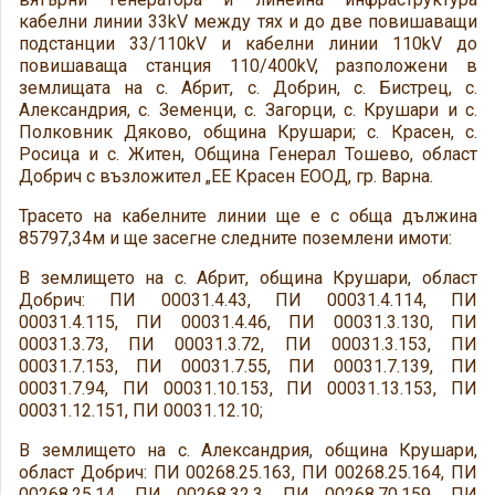
кабелни линии 33kV между тях и до две повишаващи
подстанции 33/110kV и кабелни линии 110kV до
повишаваща станция 110/400kV, разположени в
землищата на с. Абрит, с. Добрин, с. Бистрец, с.
Александрия, с. Земенци, с. Загорци, с. Крушари и с.
Полковник Дяково, община Крушари; с. Красен, с.
Росица и с. Житен, Община Генерал Тошево, област
Добрич с възложител „ЕЕ Красен ЕООД, гр. Варна.
Трасето на кабелните линии ще е с обща дължина
85797,34м и ще засегне следните поземлени имоти:
В землището на с. Абрит, община Крушари, област
Добрич: ПИ 00031.4.43, ПИ 00031.4.114, ПИ
00031.4.115, ПИ 00031.4.46, ПИ 00031.3.130, ПИ
00031.3.73, ПИ 00031.3.72, ПИ 00031.3.153, ПИ
00031.7.153, ПИ 00031.7.55, ПИ 00031.7.139, ПИ
00031.7.94, ПИ 00031.10.153, ПИ 00031.13.153, ПИ
00031.12.151, ПИ 00031.12.10;
В землището на с. Александрия, община Крушари,
област Добрич: ПИ 00268.25.163, ПИ 00268.25.164, ПИ
00268.25.14, ПИ 00268.32.3, ПИ 00268.70.159, ПИ