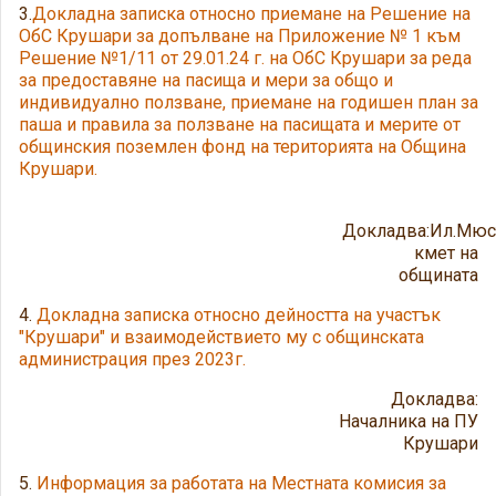
3.
Докладна записка относно приемане на Решение на
ОбС Крушари за допълване на Приложение № 1 към
Решение №1/11 от 29.01.24 г. на ОбС Крушари за реда
за предоставяне на пасища и мери за общо и
индивидуално ползване, приемане на годишен план за
паша и правила за ползване на пасищата и мерите от
общинския поземлен фонд на територията на Община
Крушари.
Докладва:Ил.Мюс
кмет на
общината
4.
Докладна записка относно дейността на участък
"Крушари" и взаимодействието му с общинската
администрация през 2023г.
Докладва:
Началника на ПУ
Крушари
5.
Информация за работата на Местната комисия за