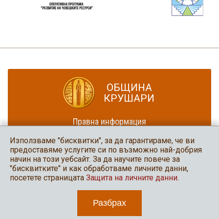
ОБЩИНА
КРУШАРИ
Правна информация
Политика за достъпност
Използваме "бисквитки", за да гарантираме, че ви
Карта на сайта
предоставяме услугите си по възможно най-добрия
начин на този уебсайт. За да научите повече за
Община Крушари
"бисквитките" и как обработваме личните данни,
в социалните мрежи
посетете страницата
Защита на личните данни
.
Разбрах
2026 Община Крушари
Уеб дизайн и програмиране: Нео медия