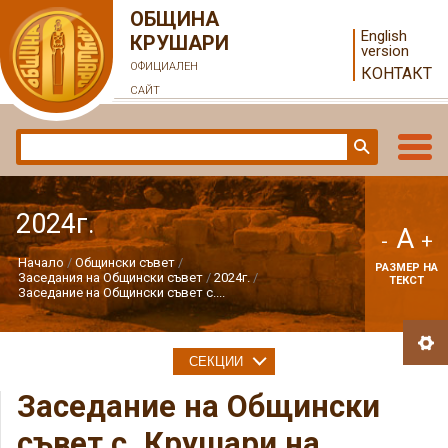
ОБЩИНА
English
КРУШАРИ
version
ОФИЦИАЛЕН
КОНТАКТ
САЙТ
2024г.
A
-
+
Начало
Общински съвет
РАЗМЕР НА
Заседания на Общински съвет
2024г.
ТЕКСТ
Заседание на Общински съвет с....
СЕКЦИИ
Заседание на Общински
съвет с. Крушари на