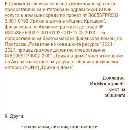
8.
Докладна записка относно удължаване срока за
предоставяне на интегрирани здравно-социални
услуги в домашна среда по проект № BG05SFPR002-
2.001-0192 „Грижа в дома в община Крушари“,
финансиран по Административен договор №
BG05SFPR002-2.001-0192-C01/13.03.2023 г. за
предоставяне на безвъзмездна финансова помощ по
Програма „Развитие на човешките ресурси“ 2021-
2027, процедура чрез директно предоставяне
№BG05SFPR002-2.001 „Грижа в дома“ чрез изменение
на Акт за възлагане на услуга от общ икономически
интерес (УОИИ) „Грижа в дома“.
Докладва:
Ил.Мюстеджеб-
кмет на
общината
9. Други.
- изказвания, питания, становища и