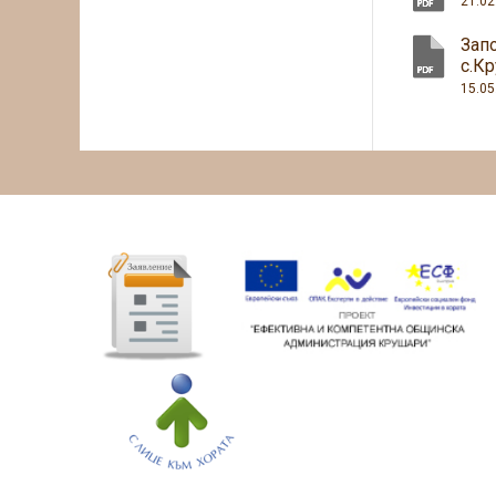
21.02
Зап
с.К
15.05