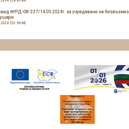
.2024
228.85 KB
овед №РД-08-237/14.05.2024г. за учредяване на безвъзмез
рушари
.2024
231.99 KB