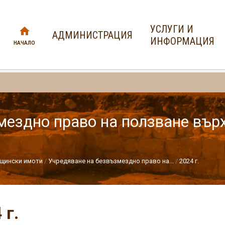
УСЛУГИ И
АДМИНИСТРАЦИЯ
ИНФОРМАЦИЯ
НАЧАЛО
мездно право на ползване вър
бщински имоти
Учредяване на безвъзмездно право на...
2024 г.
 г.