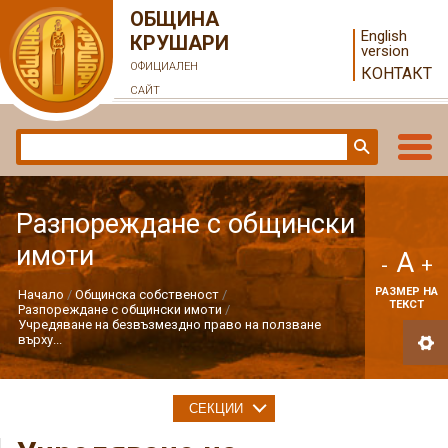
ОБЩИНА
English
КРУШАРИ
version
ОФИЦИАЛЕН
КОНТАКТ
САЙТ
Разпореждане с общински
имоти
A
-
+
РАЗМЕР НА
Начало
Общинска собственост
ТЕКСТ
Разпореждане с общински имоти
Учредяване на безвъзмездно право на ползване
върху...
СЕКЦИИ