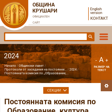
ОБЩИНА
English
КРУШАРИ
version
ОФИЦИАЛЕН
КОНТАКТ
САЙТ
2024
A
-
+
Начало
Общински съвет
РАЗМЕР НА
Протоколи от заседания на постоянни...
2024
ТЕКСТ
Постоянната комисия по „Образование,...
СЕКЦИИ
Постоянната комисия по
„Образование, култура,