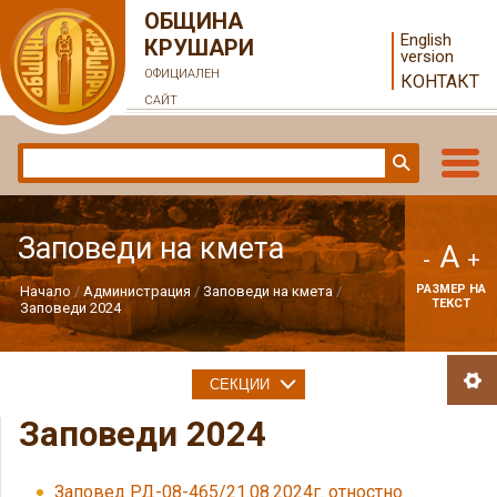
ОБЩИНА
English
КРУШАРИ
version
ОФИЦИАЛЕН
КОНТАКТ
САЙТ
Заповеди на кмета
A
-
+
РАЗМЕР НА
Начало
Администрация
Заповеди на кмета
ТЕКСТ
Заповеди 2024
СЕКЦИИ
Заповеди 2024
Заповед РД-08-465/21.08.2024г. отностно