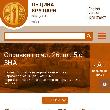
ОБЩИНА
English
КРУШАРИ
version
ОФИЦИАЛЕН
КОНТАКТ
САЙТ
Справки по чл. 26, ал. 5 от
ЗНА
A
-
+
РАЗМЕР НА
Начало
Проекти на нормативни актове
ТЕКСТ
Справки по чл. 26, ал. 5 от ЗНА
Справка по чл.26, ал.5 от Закона за нормативните
актове...
СЕКЦИИ