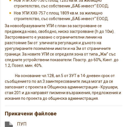
Нов УПИ ХХI-756 с площ 1265 кв.м. за жилищно
строителство, със собственик „БАБ инвест“ ЕООД;
Нов УПИ ХХII-757 с площ 1809 кв.м. за жилищно
строителство, със собственик „БАБ инвест“ ЕООД.
За новообразуваните УПИ с план за застрояване се
предвижда ново, свободно, ниско застрояване (h до 10м).
Застрояването е указано с ограничителни линии на
разстояние 5м от уличната регулация и дъното на
урегулираните поземлени имоти и на 3м от страничните
граници. За новите УПИ се определя зона от типа „Жм“ със
следните устройствени показатели: Пзастр. до 60%, Кинт. до
1.2, Позел. мин. 40%.
На основание чл.128, ал.5 от ЗУТ в 14-дневен срок от
съобщението по ал.3 заинтересованите лица могат да се
запознаят с проекта в Общинска администрация - Крушари,
стая 201 и да направят писмени възражения, предложения и
искания по проекта до общинска администрация.
Прикачени файлове
ПУП