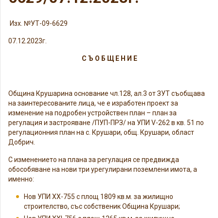
Изх. №УТ-09-6629
07.12.2023г.
С Ъ О Б Щ Е Н И Е
Община Крушарина основание чл.128, ал.3 от ЗУТ съобщава
на заинтересованите лица, че е изработен проект за
изменение на подробен устройствен план – план за
регулация и застрояване /ПУП-ПРЗ/ на УПИ V-262 в кв. 51 по
регулационния план на с. Крушари, общ. Крушари, област
Добрич.
С изменението на плана за регулация се предвижда
обособяване на нови три урегулирани поземлени имота, а
именно:
Нов УПИ ХХ-755 с площ 1809 кв.м. за жилищно
строителство, със собственик Община Крушари;