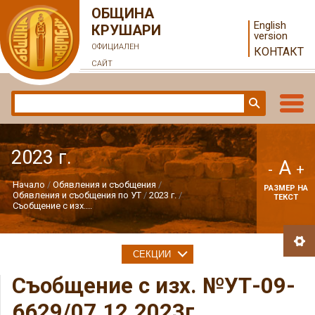
ОБЩИНА
English
КРУШАРИ
version
ОФИЦИАЛЕН
КОНТАКТ
САЙТ
2023 г.
A
-
+
Начало
Обявления и съобщения
РАЗМЕР НА
Обявления и съобщения по УТ
2023 г.
ТЕКСТ
Съобщение с изх....
СЕКЦИИ
Съобщение с изх. №УТ-09-
6629/07.12.2023г.