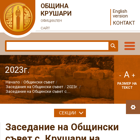
ОБЩИНА
English
КРУШАРИ
version
ОФИЦИАЛЕН
КОНТАКТ
САЙТ
2023г.
A
-
+
Начало
Общински съвет
РАЗМЕР НА
Заседания на Общински съвет
2023г.
ТЕКСТ
Заседание на Общински съвет с....
СЕКЦИИ
Заседание на Общински
съвет с. Крушари на