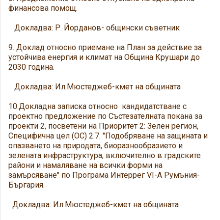
финансова помощ.
Докладва: Р. Йорданов- общински съветник
9. Доклад относно приемане на План за действие за
устойчива енергия и климат на Община Крушари до
2030 година.
Докладва: Ил.Мюстеджеб-кмет на общината
10.Докладна записка относно кандидатстване с
проектно предложение по Състезателната покана за
проекти 2, посветени на Приоритет 2: Зелен регион,
Специфична цел (ОС) 2.7. "Подобряване на защината и
опазването на природата, биоразнообразието и
зелената инфраструктура, включително в градските
райони и намаляване на всички форми на
замърсяване" по Програма Интеррег VI-А Румъния-
Бъргария.
Докладва: Ил.Мюстеджеб-кмет на общината