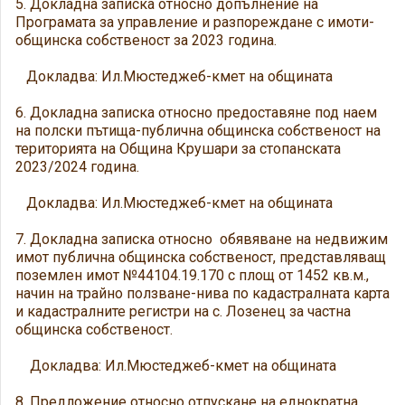
5. Докладна записка относно допълнение на
Програмата за управление и разпореждане с имоти-
общинска собственост за 2023 година.
Докладва: Ил.Мюстеджеб-кмет на общината
6. Докладна записка относно предоставяне под наем
на полски пътища-публична общинска собственост на
територията на Община Крушари за стопанската
2023/2024 година.
Докладва: Ил.Мюстеджеб-кмет на общината
7. Докладна записка относно обявяване на недвижим
имот публична общинска собственост, представляващ
поземлен имот №44104.19.170 с площ от 1452 кв.м.,
начин на трайно ползване-нива по кадастралната карта
и кадастралните регистри на с. Лозенец за частна
общинска собственост.
Докладва: Ил.Мюстеджеб-кмет на общината
8. Предложение относно отпускане на еднократна