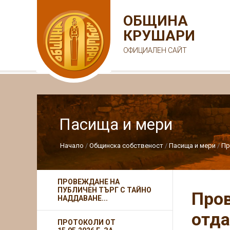
ОБЩИНА
КРУШАРИ
ОФИЦИАЛЕН САЙТ
Пасища и мери
Начало
Общинска собственост
Пасища и мери
Пр
ПРОВЕЖДАНЕ НА
ПУБЛИЧЕН ТЪРГ С ТАЙНО
Пров
НАДДАВАНЕ...
отда
ПРОТОКОЛИ ОТ