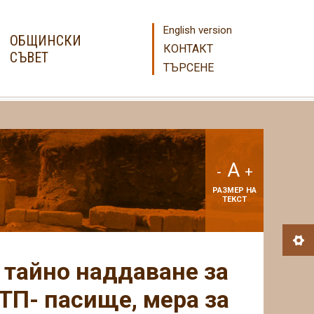
English version
ОБЩИНСКИ
КОНТАКТ
СЪВЕТ
ТЪРСЕНЕ
A
-
+
РАЗМЕР НА
ТЕКСТ
 тайно наддаване за
ТП- пасище, мера за