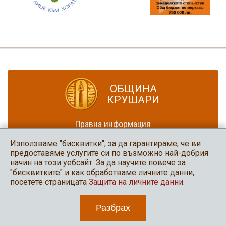
ОБЩИНА
КРУШАРИ
Правна информация
Политика за достъпност
Използваме "бисквитки", за да гарантираме, че ви
Карта на сайта
предоставяме услугите си по възможно най-добрия
начин на този уебсайт. За да научите повече за
Община Крушари
"бисквитките" и как обработваме личните данни,
в социалните мрежи
посетете страницата
Защита на личните данни
.
Разбрах
2026 Община Крушари
Уеб дизайн и програмиране: Нео медия