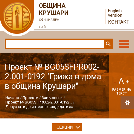
ОБЩИНА
English
КРУШАРИ
version
ОФИЦИАЛЕН
КОНТАКТ
САЙТ
Проект № BG05SFPR002-
2.001-0192 "Грижа в дома
A
-
+
в община Крушари"
РАЗМЕР НА
ТЕКСТ
Начало
Проекти
Завършени
Проект № BG05SFPR002-2.001-0192...
Допуснати до интервю кандидати за...
СЕКЦИИ