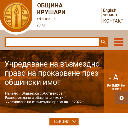
ОБЩИНА
English
КРУШАРИ
version
ОФИЦИАЛЕН
КОНТАКТ
САЙТ
Учредяване на възмездно
право на прокарване през
A
-
+
общински имот
РАЗМЕР НА
ТЕКСТ
Начало
Общинска собственост
Разпореждане с общински имоти
Учредяване на възмездно право на...
2022 г.
СЕКЦИИ