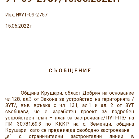
Изх. №УТ-09-2757
15.06.2022г.
С Ъ О Б Щ Е Н И Е
Община Крушари, област Добрич на основание
чл.128, ал.3 от Закона за устройство на територията /
ЗУТ/, във връзка с чл. 131, ал.1 и ал. 2 от ЗУТ
съобщава, че е изработен проект за подробен
устройствен план – план за застрояване/ПУП-ПЗ/ на
ПИ 30781.69.3 по КККР на с. Земенци, община
Крушари като се предвижда свободно застрояване –
„е“ с ограничителни застроителни линии в