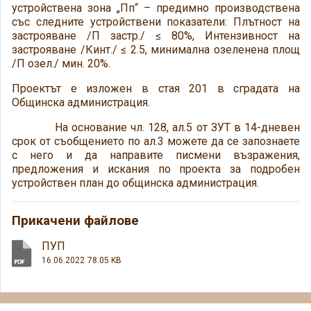
устройствена зона „Пп“ – предимно производствена
със следните устройствени показатели: Плътност на
застрояване /П застр./ ≤ 80%, Интензивност на
застрояване /Кинт./ ≤ 2.5, минимална озеленена площ
/П озел./ мин. 20%.
Проектът е изложен в стая 201 в сградата на
Общинска администрация.
На основание чл. 128, ал.5 от ЗУТ в 14-дневен
срок от съобщението по ал.3 можете да се запознаете
с него и да направите писмени възражения,
предложения и искания по проекта за подробен
устройствен план до общинска администрация.
Прикачени файлове
ПУП
16.06.2022
78.05 KB