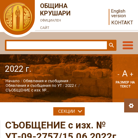
ОБЩИНА
English
КРУШАРИ
version
ОФИЦИАЛЕН
КОНТАКТ
САЙТ
2022 г.
A
-
+
Начало
Обявления и съобщения
РАЗМЕР НА
Обявления и съобщения по УТ
2022 г.
ТЕКСТ
СЪОБЩЕНИЕ с изх. №...
СЕКЦИИ
СЪОБЩЕНИЕ с изх. №
УТ-09-2757/15.06.2022г.