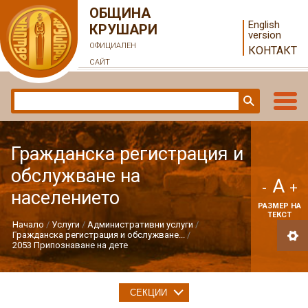
ОБЩИНА
English
КРУШАРИ
version
ОФИЦИАЛЕН
КОНТАКТ
САЙТ
Гражданска регистрация и
обслужване на
A
-
+
населението
РАЗМЕР НА
ТЕКСТ
Начало
Услуги
Административни услуги
Гражданска регистрация и обслужване...
2053 Припознаване на дете
СЕКЦИИ