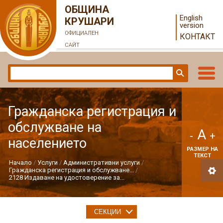
ОБЩИНА
English
КРУШАРИ
version
ОФИЦИАЛЕН
КОНТАКТ
САЙТ
Гражданска регистрация и
обслужване на
A
-
+
населението
РАЗМЕР НА
ТЕКСТ
Начало
Услуги
Административни услуги
Гражданска регистрация и обслужване...
2128 Издаване на удостоверение за...
СЕКЦИИ