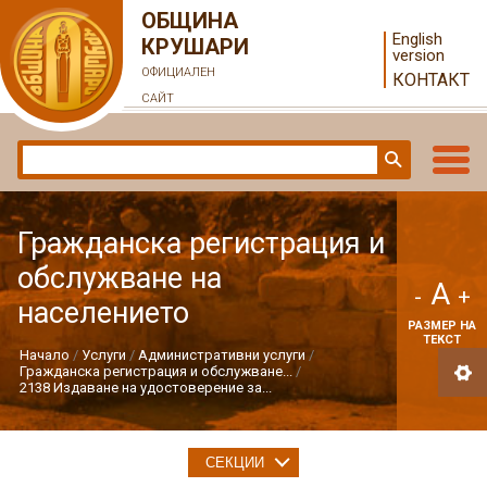
ОБЩИНА
English
КРУШАРИ
version
ОФИЦИАЛЕН
КОНТАКТ
САЙТ
Гражданска регистрация и
обслужване на
A
-
+
населението
РАЗМЕР НА
ТЕКСТ
Начало
Услуги
Административни услуги
Гражданска регистрация и обслужване...
2138 Издаване на удостоверение за...
СЕКЦИИ