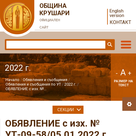
ОБЩИНА
English
КРУШАРИ
version
ОФИЦИАЛЕН
КОНТАКТ
САЙТ
2022 г.
A
-
+
Начало
Обявления и съобщения
РАЗМЕР НА
Обявления и съобщения по УТ
2022 г.
ТЕКСТ
ОБЯВЛЕНИЕ с изх. №...
СЕКЦИИ
ОБЯВЛЕНИЕ с изх. №
УТ-09-58/05.01.2022 г.