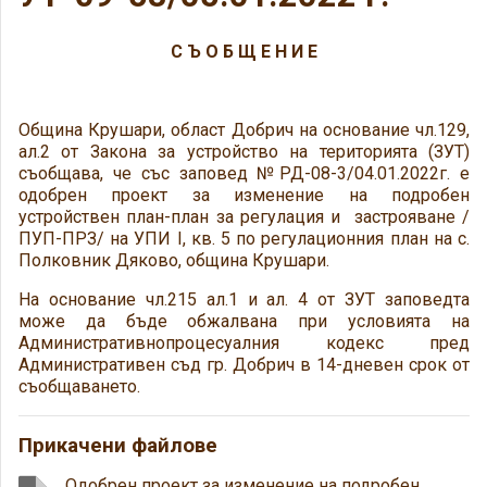
С Ъ О Б Щ Е Н И Е
Община Крушари, област Добрич на основание чл.129,
ал.2 от Закона за устройство на територията (ЗУТ)
съобщава, че със заповед №РД-08-3/04.01.2022г. е
одобрен проект за изменение на подробен
устройствен план-план за регулация и застрояване /
ПУП-ПРЗ/ на УПИ I, кв. 5 по регулационния план на с.
Полковник Дяково, община Крушари.
На основание чл.215 ал.1 и ал. 4 от ЗУТ заповедта
може да бъде обжалвана при условията на
Административнопроцесуалния кодекс пред
Административен съд гр. Добрич в 14-дневен срок от
съобщаването.
Прикачени файлове
Одобрен проект за изменение на подробен