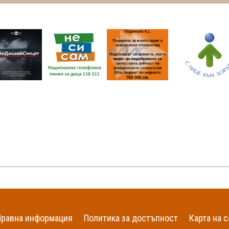
Правна информация
Политика за достъпност
Карта на с