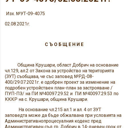
Изх. №УТ-09-4075
02.08.2021г.
С Ъ О Б Щ Е Н И Е
Община Крушари, област Добрич на основание
чл.129, ал.2 от Закона за устройство на територията
(ЗУТ) съобщава, че със заповед №РД-08-
400/29.07.2021г. е одобрен проект за изменение на
подробен устройствен план-план за застрояване /
ПУП-ПЗ/ на ПИ №40097.29.52 и ПИ №40097.29.53 по
КККР на с. Крушари, община Крушари.
На основание чл.215 ал.1 и ал. 4 от ЗУТ
заповедта може да бъде обжалвана при условията на
Административнопроцесуалния кодекс пред
Административен съд гр. Добрич в 14-дневен срок от