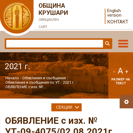
ОБЩИНА
English
КРУШАРИ
version
ОФИЦИАЛЕН
КОНТАКТ
САЙТ
2021 г.
A
-
+
Начало
Обявления и съобщения
РАЗМЕР НА
Обявления и съобщения по УТ
2021 г.
ТЕКСТ
ОБЯВЛЕНИЕ с изх. №...
СЕКЦИИ
ОБЯВЛЕНИЕ с изх. №
УТ-09-4075/02.08.2021г.