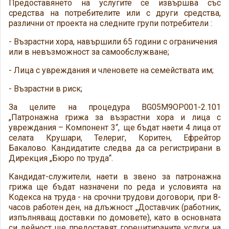
Предоставянето на услугите се извършва със
средства на потребителите или с други средства,
различни от проекта на следните групи потребители :
- Възрастни хора, навършили 65 години с ограничения
или в невъзможност за самообслужване;
- Лица с увреждания и членовете на семействата им;
- Възрастни в риск;
За целите на процедура BG05M9OP001-2.101
„Патронажна грижа за възрастни хора и лица с
увреждания – Компонент 3“, ще бъдат наети 4 лица от
селата Крушари, Телериг, Коритен, Ефрейтор
Бакалово. Кандидатите следва да са регистрирани в
Дирекция „Бюро по труда“.
Кандидат-служители, наети в звено за патронажна
грижа ще бъдат назначени по реда и условията на
Кодекса на труда - на срочни трудови договори, при 8-
часов работен ден, на длъжност „Доставчик (работник,
изпълняващ доставки по домовете), като в основната
си дейност ще предоставят горецитираните услуги на