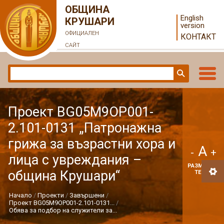
ОБЩИНА
English
КРУШАРИ
version
ОФИЦИАЛЕН
КОНТАКТ
САЙТ
Проект BG05M9OP001-
2.101-0131 „Патронажна
грижа за възрастни хора и
A
-
+
лица с увреждания –
РАЗМЕР НА
община Крушари“
ТЕКСТ
Начало
Проекти
Завършени
Проект BG05M9OP001-2.101-0131...
Обява за подбор на служители за...