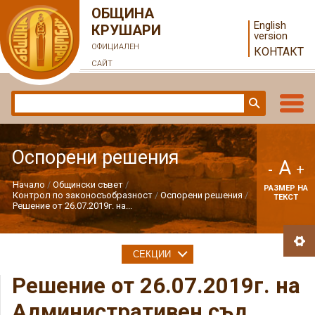
ОБЩИНА
English
КРУШАРИ
version
ОФИЦИАЛЕН
КОНТАКТ
САЙТ
Оспорени решения
A
-
+
Начало
Общински съвет
РАЗМЕР НА
Контрол по законосъобразност
Оспорени решения
ТЕКСТ
Решение от 26.07.2019г. на...
СЕКЦИИ
Решение от 26.07.2019г. на
Административен съд