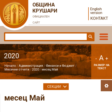
ОБЩИНА
English
КРУШАРИ
version
ОФИЦИАЛЕН
КОНТАКТ
САЙТ
2020
A
-
+
РАЗМЕР НА
Начало
Администрация
Финанси и бюджет
ТЕКСТ
Месечни отчети
2020
месец Май
СЕКЦИИ
месец Май