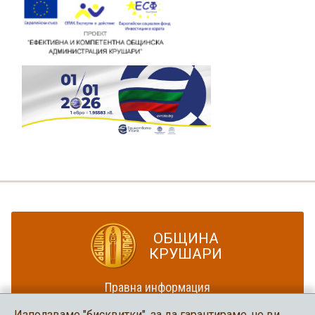
ОБЩИНА
КРУШАРИ
Правна информация
Политика за достъпност
Използваме "бисквитки", за да гарантираме, че ви