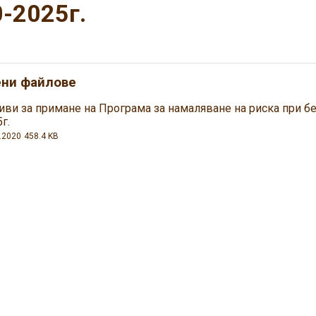
-2025г.
ени файлове
иви за примане на Програма за намаляване на риска при б
г.
.2020
458.4 KB