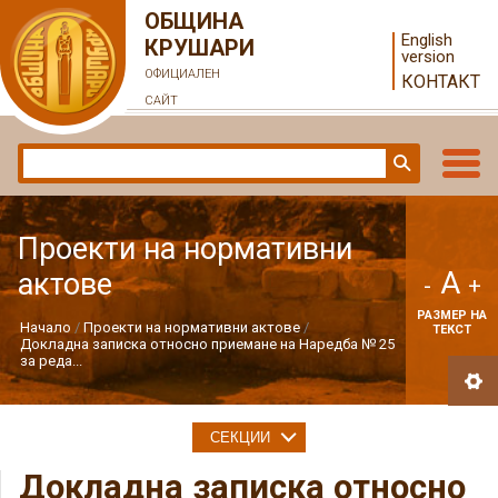
ОБЩИНА
English
КРУШАРИ
version
ОФИЦИАЛЕН
КОНТАКТ
САЙТ
Проекти на нормативни
A
актове
-
+
РАЗМЕР НА
Начало
Проекти на нормативни актове
ТЕКСТ
Докладна записка относно приемане на Наредба № 25
за реда...
СЕКЦИИ
Докладна записка относно