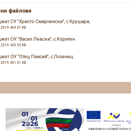
ени файлове
жет СУ "Христо Смирненски", с.Крушари,
.2019
469.57 KB
жет ОУ "Васил Левски", с.Коритен
.2019
435.92 KB
жет ОУ "Отец Паисий", с.Лозенец
.2019
451.01 KB