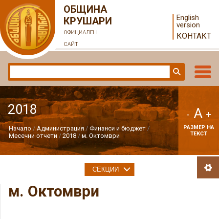
ОБЩИНА
English
КРУШАРИ
version
ОФИЦИАЛЕН
КОНТАКТ
САЙТ
2018
A
-
+
РАЗМЕР НА
Начало
Администрация
Финанси и бюджет
ТЕКСТ
Месечни отчети
2018
м. Октомври
СЕКЦИИ
м. Октомври