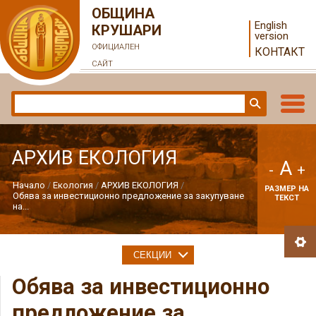
ОБЩИНА
English
КРУШАРИ
version
ОФИЦИАЛЕН
КОНТАКТ
САЙТ
АРХИВ ЕКОЛОГИЯ
A
-
+
Начало
Екология
АРХИВ ЕКОЛОГИЯ
РАЗМЕР НА
Обява за инвестиционно предложение за закупуване
ТЕКСТ
на...
СЕКЦИИ
Обява за инвестиционно
предложение за