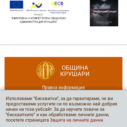
ОБЩИНА
КРУШАРИ
Правна информация
Политика за достъпност
Използваме "бисквитки", за да гарантираме, че ви
Карта на сайта
предоставяме услугите си по възможно най-добрия
начин на този уебсайт. За да научите повече за
Община Крушари
"бисквитките" и как обработваме личните данни,
в социалните мрежи
посетете страницата
Защита на личните данни
.