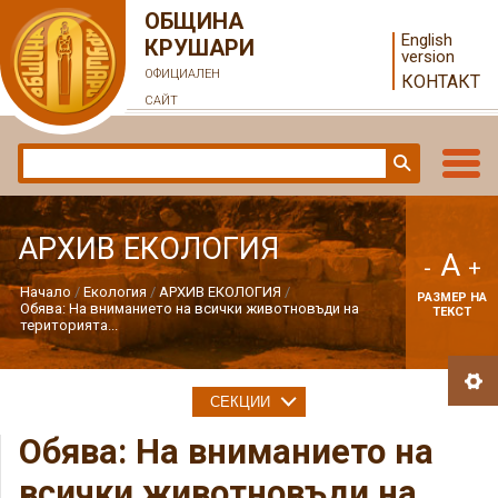
ОБЩИНА
English
КРУШАРИ
version
ОФИЦИАЛЕН
КОНТАКТ
САЙТ
АРХИВ ЕКОЛОГИЯ
A
-
+
Начало
Екология
АРХИВ ЕКОЛОГИЯ
РАЗМЕР НА
Обява: На вниманието на всички животновъди на
ТЕКСТ
територията...
СЕКЦИИ
Обява: На вниманието на
всички животновъди на