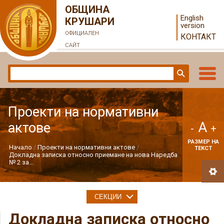
ОБЩИНА
English
КРУШАРИ
version
ОФИЦИАЛЕН
КОНТАКТ
САЙТ
Проекти на нормативни
A
актове
-
+
РАЗМЕР НА
Начало
Проекти на нормативни актове
ТЕКСТ
Докладна записка относно приемане на нова Наредба
№ 2 за...
СЕКЦИИ
Докладна записка относно