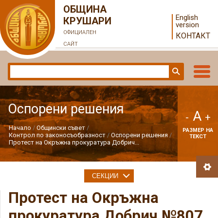
ОБЩИНА
English
КРУШАРИ
version
ОФИЦИАЛЕН
КОНТАКТ
САЙТ
Оспорени решения
A
-
+
Начало
Общински съвет
РАЗМЕР НА
Контрол по законосъобразност
Оспорени решения
ТЕКСТ
Протест на Окръжна прокуратура Добрич...
СЕКЦИИ
Протест на Окръжна
прокуратура Добрич №807