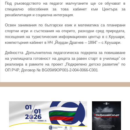
Под ръководството на педагог малчуганите ще се обучават в
специално обособения за това кабинет към Центъра за
рехабилитация и социална интеграция.
Освен занимания по български език и математика са планирани
спортни игри и състезания на открито, разходки сред природата,
посещения на туристическия информационен център в с.Крушари,
компютърния кабинет в НЧ „Йордан Драгнев – 1894” – с.Крушари.
Дейността „Допълнителна педагогическа подкрепа за повишаване
на училищната готовност на децата за равен старт в училище” се
реализира в рамките на проект „Подкрепено детско развитие” по
ОП РЧР, Договор № BG05М9ОР001-2-004-0066-С001