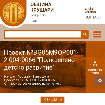
ОБЩИНА
English
КРУШАРИ
version
ОФИЦИАЛЕН
КОНТАКТ
САЙТ
Проект №BG05M9OP001-
2.004-0066 "Подкрепено
A
-
+
детско развитие"
РАЗМЕР НА
ТЕКСТ
Начало
Проекти
Завършени
Проект №BG05M9OP001-2.004-0066...
От първи август стартира изпълнение...
СЕКЦИИ