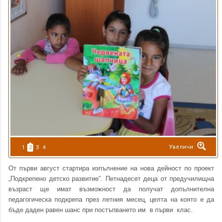
+
Увеличи
1
2
3
4
От първи август стартира изпълнение на нова дейност по проект
„Подкрепено детско развитие”. Петнадесет деца от предучилищна
възраст ще имат възможност да получат допълнителна
педагогическа подкрепа през летния месец, целта на която е да
бъде даден равен шанс при постъпването им в първи клас.