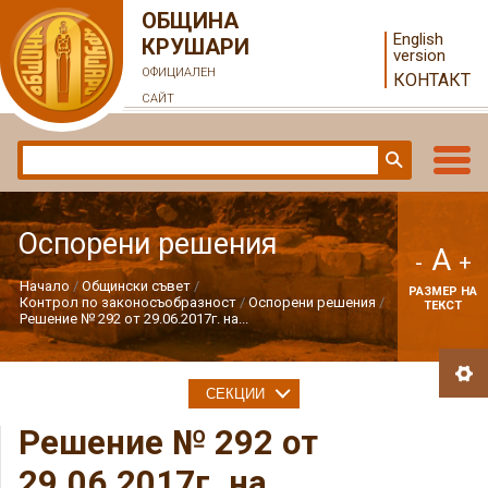
ОБЩИНА
English
КРУШАРИ
version
ОФИЦИАЛЕН
КОНТАКТ
САЙТ
Оспорени решения
A
-
+
Начало
Общински съвет
РАЗМЕР НА
Контрол по законосъобразност
Оспорени решения
ТЕКСТ
Решение № 292 от 29.06.2017г. на...
СЕКЦИИ
Решение № 292 от
29.06.2017г. на