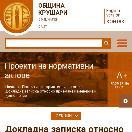
ОБЩИНА
English
КРУШАРИ
version
ОФИЦИАЛЕН
КОНТАКТ
САЙТ
Проекти на нормативни
A
актове
-
+
РАЗМЕР НА
Начало
Проекти на нормативни актове
ТЕКСТ
Докладна записка относно приемане изменение и
допълнение...
СЕКЦИИ
Докладна записка относно