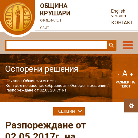
ОБЩИНА
English
КРУШАРИ
version
ОФИЦИАЛЕН
КОНТАКТ
САЙТ
Оспорени решения
A
-
+
Начало
Общински съвет
РАЗМЕР НА
Контрол по законосъобразност
Оспорени решения
ТЕКСТ
Разпореждане от 02.05.2017г. на...
СЕКЦИИ
Разпореждане от
02.05.2017г. на