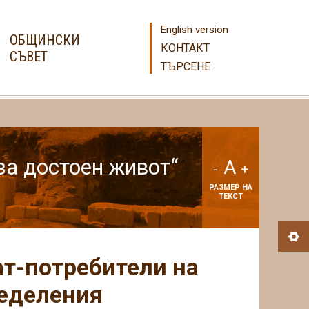
English version
ОБЩИНСКИ
КОНТАКТ
СЪВЕТ
ТЪРСЕНЕ
а достоен живот“
A
-
+
РАЗМЕР НА
ТЕКСТ
т-потребители на
ределения