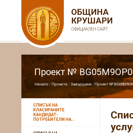
ОБЩИНА
КРУШАРИ
ОФИЦИАЛЕН САЙТ
Проект № BG05M9OP001
Начало
Проекти
Завършени
Проект № BG05M9OP00
СПИСЪК НА
КЛАСИРАНИТЕ
Спис
КАНДИДАТ-
ПОТРЕБИТЕЛИ НА...
услу