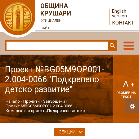
ОБЩИНА
English
КРУШАРИ
version
ОФИЦИАЛЕН
КОНТАКТ
САЙТ
Проект №BG05M9OP001-
2.004-0066 "Подкрепено
A
-
+
детско развитие"
РАЗМЕР НА
ТЕКСТ
Начало
Проекти
Завършени
Проект №BG05M9OP001-2.004-0066...
Комплекс по проект „Подкрепено детско...
СЕКЦИИ