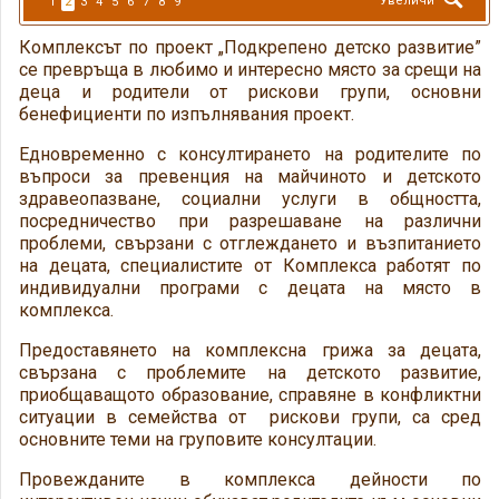
Увеличи
1
2
3
4
5
6
7
8
9
Комплексът по проект „Подкрепено детско развитие”
се превръща в любимо и интересно място за срещи на
деца и родители от рискови групи, основни
бенефициенти по изпълнявания проект.
Едновременно с консултирането на родителите по
въпроси за превенция на майчиното и детското
здравеопазване, социални услуги в общността,
посредничество при разрешаване на различни
проблеми, свързани с отглеждането и възпитанието
на децата, специалистите от Комплекса работят по
индивидуални програми с децата на място в
комплекса.
Предоставянето на комплексна грижа за децата,
свързана с проблемите на детското развитие,
приобщаващото образование, справяне в конфликтни
ситуации в семейства от рискови групи, са сред
основните теми на груповите консултации.
Провежданите в комплекса дейности по