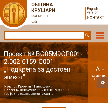
ОБЩИНА
English
КРУШАРИ
version
ОФИЦИАЛЕН
КОНТАКТ
САЙТ
Проект № BG05M9OP001-
2.002-0159-С001
A
„Подкрепа за достоен
-
+
живот“
РАЗМЕР НА
ТЕКСТ
Начало
Проекти
Завършени
Проект № BG05M9OP001-2.002-0159-С001...
График на оценяване кандидат-...