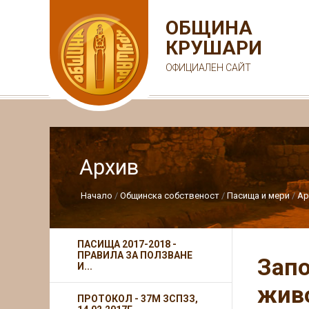
ОБЩИНА
КРУШАРИ
ОФИЦИАЛЕН САЙТ
Архив
Начало
Общинска собственост
Пасища и мери
Ар
ПАСИЩА 2017-2018 -
ПРАВИЛА ЗА ПОЛЗВАНЕ
Запо
И...
живо
ПРОТОКОЛ - 37М ЗСПЗЗ,