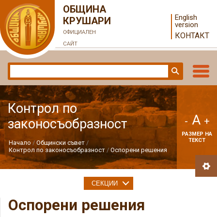
ОБЩИНА
English
КРУШАРИ
version
ОФИЦИАЛЕН
КОНТАКТ
САЙТ
Контрол по
A
-
+
законосъобразност
РАЗМЕР НА
ТЕКСТ
Начало
Общински съвет
Контрол по законосъобразност
Оспорени решения
СЕКЦИИ
Оспорени решения