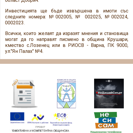
област Добрич.
Инвестицията ще бъде извършена в имоти със
следните номера: №002005, № 002025, №002024,
0002023.
Всички, които желаят да изразят мнения и становища
могат да го направят писмено в община Крушари,
кмество с.Лозенец или в РИОСВ - Варна, ПК 9000,
ул."Ян Палах" №4.