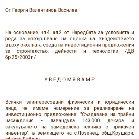
От Георги Валентинов Василев
На основание чл.4, ал.2 от Наредбата за условията и
реда за извършване на оценка на въздействието
върху околната среда на инвестиционни предложения
за строителство, дейности и технологии /ДВ
бр.25/2003г./
У В Е Д О М Я В А М Е:
Всички заинтересовани физически и юридически
лица, че имаме намерение за реализиране на
инвестиционно предложение: "Създаване на трайни
насаждения - лавандула 143,000 декара и
закупуването на замеделска техника с прикачен
инвентар", в землището на с.Лозенец, общ.Крушари,