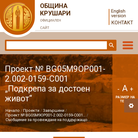
ОБЩИНА
English
КРУШАРИ
version
ОФИЦИАЛЕН
КОНТАКТ
САЙТ
Проект № BG05M9OP001-
2.002-0159-С001
A
„Подкрепа за достоен
-
+
живот“
РАЗМЕР НА
ТЕКСТ
Начало
Проекти
Завършени
Проект № BG05M9OP001-2.002-0159-С001...
Съобщение за провеждане на поддържащо...