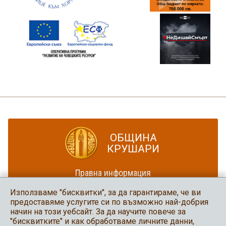
ОБЩИНА
КРУШАРИ
Правна информация
Политика за достъпност
Използваме "бисквитки", за да гарантираме, че ви
Карта на сайта
предоставяме услугите си по възможно най-добрия
начин на този уебсайт. За да научите повече за
Община Крушари
"бисквитките" и как обработваме личните данни,
в социалните мрежи