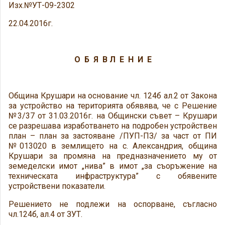
Изх.№УТ-09-2302
22.04.2016г.
О Б Я В Л Е Н И Е
Община Крушари на основание чл. 124б ал.2 от Закона
за устройство на територията обявява, че с Решение
№3/37 от 31.03.2016г. на Общински съвет – Крушари
се разрешава изработването на подробен устройствен
план – план за застояване /ПУП-ПЗ/ за част от ПИ
№013020 в землището на с. Александрия, община
Крушари за промяна на предназначението му от
земеделски имот „нива” в имот „за съоръжение на
техническата инфраструктура” с обявените
устройствени показатели.
Решението не подлежи на оспорване, съгласно
чл.124б, ал.4 от ЗУТ.