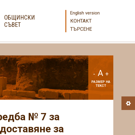
English version
ОБЩИНСКИ
КОНТАКТ
СЪВЕТ
ТЪРСЕНЕ
A
-
+
РАЗМЕР НА
ТЕКСТ
едба № 7 за
едоставяне за