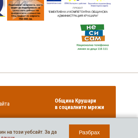
Община Крушари
айта
в социалните мрежи
н на този уебсайт. За да
Разбрах
Уеб дизайн и програмиране: Нео медия
 данни
.