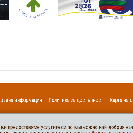
Правна информация
Политика за достъпност
Карта на с
 ви предоставяме услугите си по възможно най-добрия начи
ваме личните данни, посетете страницата
Защита на личните