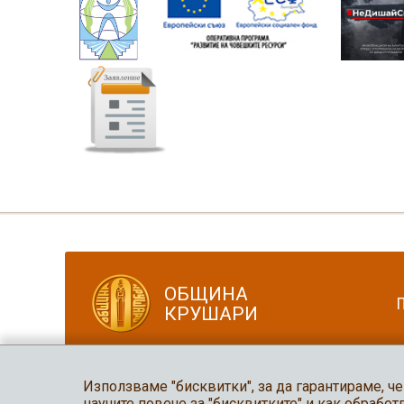
ОБЩИНА
КРУШАРИ
Използваме "бисквитки", за да гарантираме, че
2026 Община Крушари
научите повече за "бисквитките" и как обработ