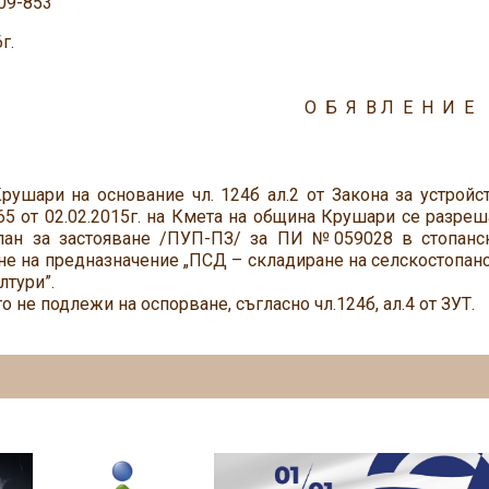
09-853
г.
О Б Я В Л Е Н И Е
ушари на основание чл. 124б ал.2 от Закона за устройст
5 от 02.02.2015г. на Кмета на община Крушари се разреш
лан за застояване /ПУП-ПЗ/ за ПИ №059028 в стопанс
е на предназначение „ПСД – складиране на селскостопанс
лтури”.
 не подлежи на оспорване, съгласно чл.124б, ал.4 от ЗУТ.