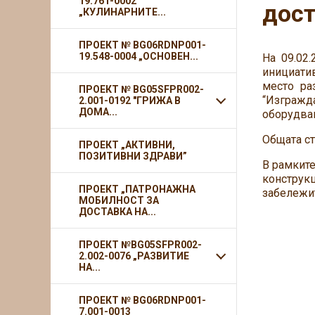
19.761-0002
дост
„КУЛИНАРНИТЕ...
ПРОЕКТ № BG06RDNP001-
19.548-0004 „ОСНОВЕН...
На 09.02
инициатив
место ра
ПРОЕКТ № BG05SFPR002-
“Изгражд
2.001-0192 "ГРИЖА В
ДОМА...
оборудван
Общата ст
ПРОЕКТ „АКТИВНИ,
ПОЗИТИВНИ ЗДРАВИ”
В рамките
конструкц
ПРОЕКТ „ПАТРОНАЖНА
забележит
МОБИЛНОСТ ЗА
ДОСТАВКА НА...
ПРОЕКТ №BG05SFPR002-
2.002-0076 „РАЗВИТИЕ
НА...
ПРОЕКТ № BG06RDNP001-
7.001-0013