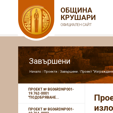
ОБЩИНА
КРУШАРИ
ОФИЦИАЛЕН САЙТ
Завършени
Начало
Проекти
Завършени
Проект “Изграждане 
ПРОЕКТ № BG06RDNP001-
19.762-0001
Прое
"ПОДОБРЯВАНЕ...
изло
ПРОЕКТ № BG06RDNP001-