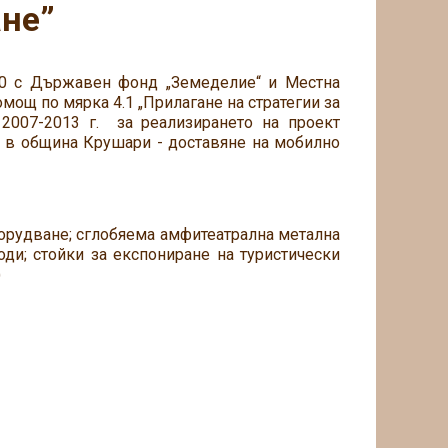
ане”
00 с Държавен фонд „Земеделие“ и Местна
мощ по мярка 4.1 „Прилагане на стратегии за
 2007-2013 г. за реализирането на проект
л в община Крушари - доставяне на мобилно
орудване; сглобяема амфитеатрална метална
ди; стойки за експониране на туристически
)