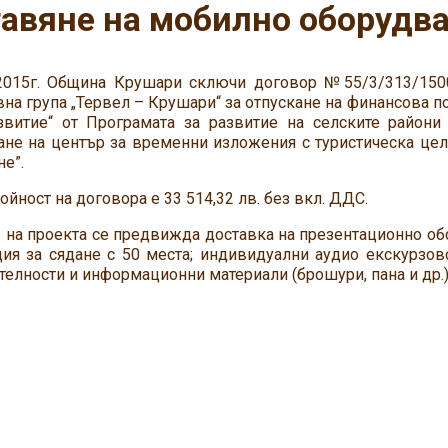
авяне на мобилно оборудв
.2015г. Община Крушари сключи договор №55/3/313/15
на група „Тервел – Крушари“ за отпускане на финансова по
звитие“ от Програмата за развитие на селските райони
ане на център за временни изложения с туристическа це
е”.
ойност на договора е 33 514,32 лв. без вкл. ДДС.
 на проекта се предвижда доставка на презентационно об
ия за сядане с 50 места; индивидуални аудио екскурзово
елности и информационни материали (брошури, пана и др.