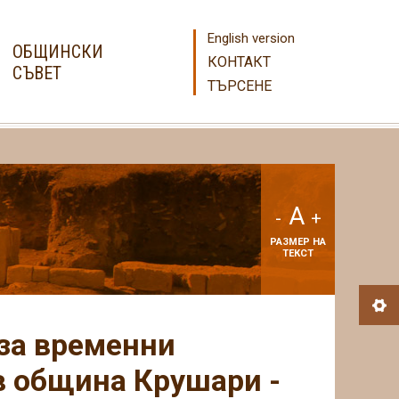
English version
ОБЩИНСКИ
КОНТАКТ
СЪВЕТ
ТЪРСЕНЕ
A
-
+
РАЗМЕР НА
ТЕКСТ
за временни
в община Крушари -